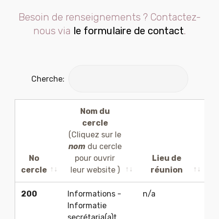
Besoin de renseignements ? Contactez-
nous via
le formulaire de contact
.
Cherche:
Nom du
cercle
(Cliquez sur le
(C
nom
du cercle
No
pour ouvrir
Lieu de
cercle
leur web
site )
réunion
a
No
Nom du
Lieu de
200
Informations -
n/a
Y
cercle
cercle
réunion
(C
Informatie
(Cliquez sur le
secrétaria(a)t