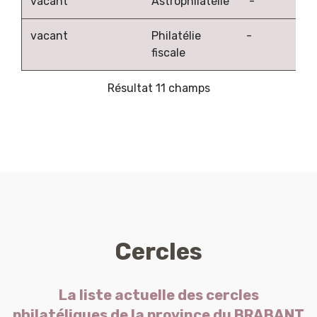
vacant
Astrophilatélie
-
vacant
Philatélie
-
fiscale
Résultat 11 champs
Cercles
La liste actuelle des cercles
philatéliques de la province du BRABANT