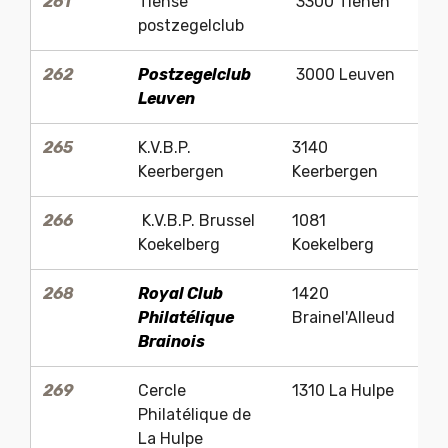
261
Tiense
3300 Tienen
L
postzegelclub
262
Postzegelclub
3000 Leuven
L
Leuven
265
K.V.B.P.
3140
Mi
Keerbergen
Keerbergen
V
266
K.V.B.P. Brussel
1081
Ch
Koekelberg
Koekelberg
268
Royal Club
1420
J
Philatélique
Brainel'Alleud
Wy
Brainois
269
Cercle
1310 La Hulpe
G
Philatélique de
Ha
La Hulpe