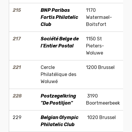
215
BNP Paribas
1170
L
Fortis Philatelic
Watermael-
Club
Boitsfort
217
Société Belge de
1150 St
Y
l'Entier Postal
Pieters-
Woluwe
221
Cercle
1200 Brussel
L
Philatélique des
Woluwé
228
Postzegelkring
3190
Id
"De Postiljon"
Boortmeerbeek
229
Belgian Olympic
1020 Brussel
Ro
Philatelic Club