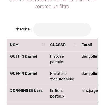
comme un filtre.
Cherche :
NOM
CLASSE
Email
NOM
CLASSE
Email
GOFFIN Daniel
Histoire
dangoffin@p
postale
GOFFIN Daniel
Philatélie
dangoffin@p
traditionnelle
JORGENSEN Lars
Entiers
lars.jorgens
postaux