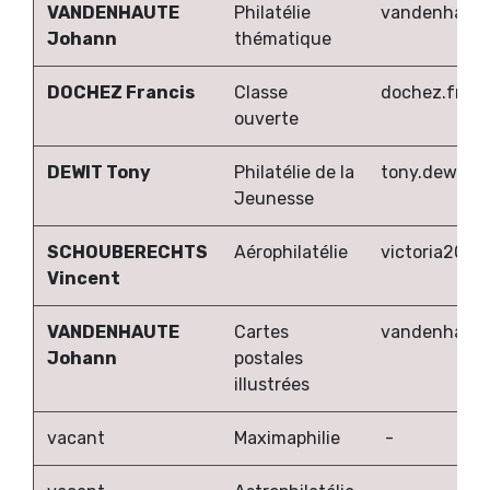
VANDENHAUTE
Philatélie
vandenhaute
Johann
thématique
DOCHEZ Francis
Classe
dochez.fran
ouverte
DEWIT Tony
Philatélie de la
tony.dewit@t
Jeunesse
SCHOUBERECHTS
Aérophilatélie
victoria2000
Vincent
VANDENHAUTE
Cartes
vandenhaute
Johann
postales
illustrées
vacant
Maximaphilie
-