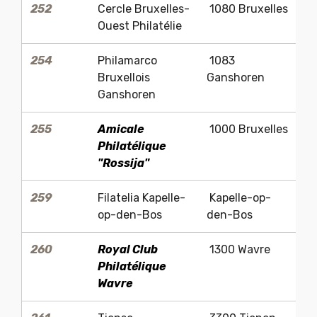
252
Cercle Bruxelles-
1080 Bruxelles
J
Ouest Philatélie
254
Philamarco
1083
Al
Bruxellois
Ganshoren
Ganshoren
255
Amicale
1000 Bruxelles
J
Philatélique
"Rossija"
259
Filatelia Kapelle-
Kapelle-op-
J
op-den-Bos
den-Bos
260
Royal Club
1300 Wavre
M
Philatélique
M
Wavre