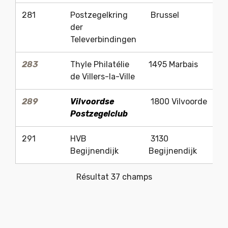
281
Postzegelkring
Brussel
Jo
der
Televerbindingen
283
Thyle Philatélie
1495 Marbais
Ph
de Villers-la-Ville
289
Vilvoordse
1800 Vilvoorde
R
Postzegelclub
291
HVB
3130
-
Begijnendijk
Begijnendijk
Résultat 37 champs