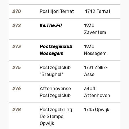
270
Postiljon Ternat
1742 Ternat
L
272
Ke.The.Fil
1930
Yv
Zaventem
273
Postzegelclub
1930
Kr
Nossegem
Nossegem
T
275
Postzegelclub
1731 Zellik-
J
"Breughel"
Asse
N
276
Attenhovense
3404
Ro
Postzegelclub
Attenhoven
278
Postzegelkring
1745 Opwijk
Di
De Stempel
Opwijk