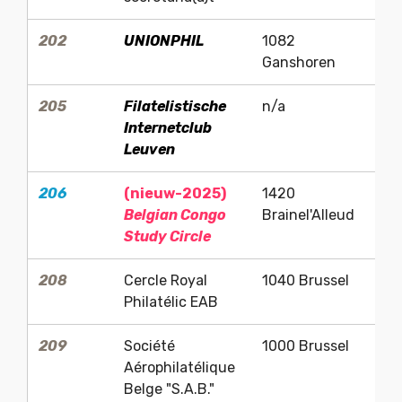
nom
du cercle
pour ouvrir
a
202
UNIONPHIL
1082
L
leur web
site )
Ganshoren
205
Filatelistische
n/a
De
Internetclub
Leuven
206
(nieuw-2025)
1420
Th
Belgian Congo
Brainel'Alleud
Study Circle
208
Cercle Royal
1040 Brussel
Co
Philatélic EAB
209
Société
1000 Brussel
J
Aérophilatélique
Belge "S.A.B."