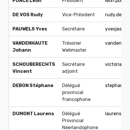
PONCE Léon
Président
leon.ponc
DE VOS Rudy
Vice-Président
rudy.devos
PAUWELS Yves
Secrétaire
yvesjean.p
VANDENHAUTE
Trésorier
vandenhau
Johann
Webmaster
SCHOUBERECHTS
Secrétaire
victoria20
Vincent
adjoint
DEBON Stéphane
Délégué
stephane_
provincial
francophone
DUMONT Laurens
Délégué
laurens_d
Provincial
Néerlandophone