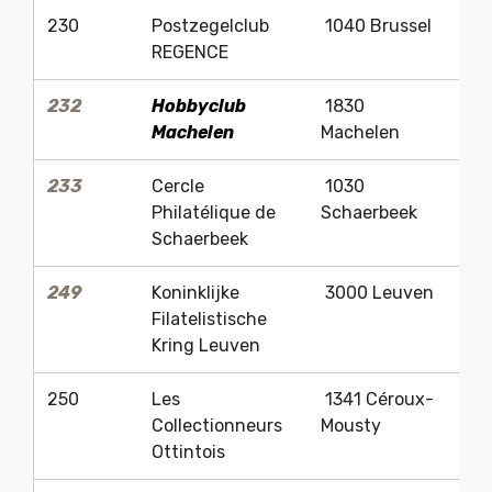
230
Postzegelclub
1040 Brussel
Ch
REGENCE
232
Hobbyclub
1830
J
Machelen
Machelen
B
233
Cercle
1030
B
Philatélique de
Schaerbeek
Schaerbeek
249
Koninklijke
3000 Leuven
G
Filatelistische
Kring Leuven
250
Les
1341 Céroux-
Pa
Collectionneurs
Mousty
V
Ottintois